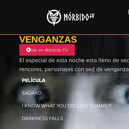
VENGANZAS
Ver en Mórbido TV
El especial de esta noche esta lleno de se
rencores, personajes con sed de venganza. 
PELÍCULA
SADAKO
I KNOW WHAT YOU DID LAST SUMMER
DARKNESS FALLS