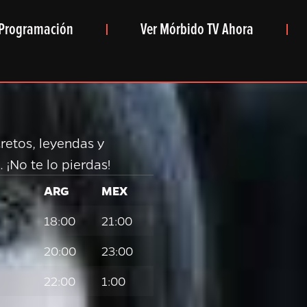
Programación
Ver Mórbido TV Ahora
cretos, leyendas y
¡No te lo pierdas!
ARG
MEX
18:00
21:00
20:00
23:00
22:00
1:00