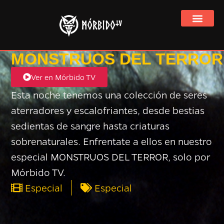
Ver Mórbido TV 
MONSTRUOS DEL TERROR
Ver en Mórbido TV
Esta noche tenemos una colección de seres
aterradores y escalofriantes, desde bestias
sedientas de sangre hasta criaturas
sobrenaturales. Enfrentate a ellos en nuestro
especial MONSTRUOS DEL TERROR, solo por
Mórbido TV.
Especial
Especial